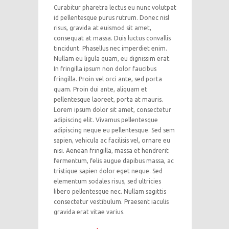
Curabitur pharetra lectus eu nunc volutpat
id pellentesque purus rutrum. Donec nisl
risus, gravida at euismod sit amet,
consequat at massa. Duis luctus convallis
tincidunt. Phasellus nec imperdiet enim.
Nullam eu ligula quam, eu dignissim erat.
In fringilla ipsum non dolor faucibus
fringilla. Proin vel orci ante, sed porta
quam. Proin dui ante, aliquam et
pellentesque laoreet, porta at mauris.
Lorem ipsum dolor sit amet, consectetur
adipiscing elit. Vivamus pellentesque
adipiscing neque eu pellentesque. Sed sem
sapien, vehicula ac facilisis vel, ornare eu
nisi. Aenean fringilla, massa et hendrerit
fermentum, felis augue dapibus massa, ac
tristique sapien dolor eget neque. Sed
elementum sodales risus, sed ultricies
libero pellentesque nec. Nullam sagittis
consectetur vestibulum. Praesent iaculis
gravida erat vitae varius.