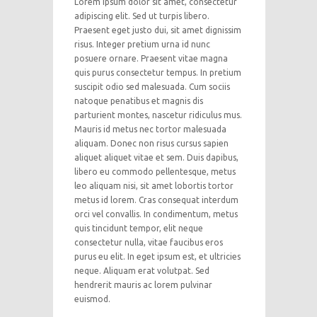
Lorem ipsum dolor sit amet, consectetur
adipiscing elit. Sed ut turpis libero.
Praesent eget justo dui, sit amet dignissim
risus. Integer pretium urna id nunc
posuere ornare. Praesent vitae magna
quis purus consectetur tempus. In pretium
suscipit odio sed malesuada. Cum sociis
natoque penatibus et magnis dis
parturient montes, nascetur ridiculus mus.
Mauris id metus nec tortor malesuada
aliquam. Donec non risus cursus sapien
aliquet aliquet vitae et sem. Duis dapibus,
libero eu commodo pellentesque, metus
leo aliquam nisi, sit amet lobortis tortor
metus id lorem. Cras consequat interdum
orci vel convallis. In condimentum, metus
quis tincidunt tempor, elit neque
consectetur nulla, vitae faucibus eros
purus eu elit. In eget ipsum est, et ultricies
neque. Aliquam erat volutpat. Sed
hendrerit mauris ac lorem pulvinar
euismod.