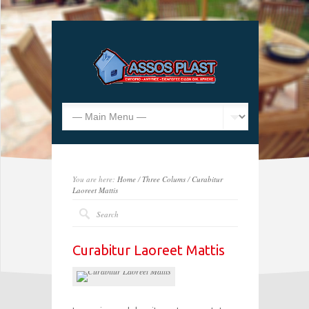
You are here:
Home
/
Three Colums
/
Curabitur
Laoreet Mattis
Curabitur Laoreet Mattis