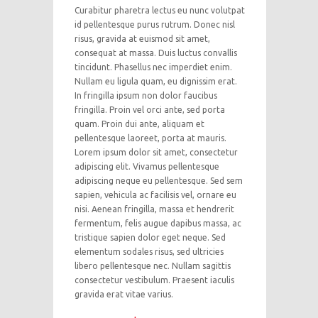
Curabitur pharetra lectus eu nunc volutpat
id pellentesque purus rutrum. Donec nisl
risus, gravida at euismod sit amet,
consequat at massa. Duis luctus convallis
tincidunt. Phasellus nec imperdiet enim.
Nullam eu ligula quam, eu dignissim erat.
In fringilla ipsum non dolor faucibus
fringilla. Proin vel orci ante, sed porta
quam. Proin dui ante, aliquam et
pellentesque laoreet, porta at mauris.
Lorem ipsum dolor sit amet, consectetur
adipiscing elit. Vivamus pellentesque
adipiscing neque eu pellentesque. Sed sem
sapien, vehicula ac facilisis vel, ornare eu
nisi. Aenean fringilla, massa et hendrerit
fermentum, felis augue dapibus massa, ac
tristique sapien dolor eget neque. Sed
elementum sodales risus, sed ultricies
libero pellentesque nec. Nullam sagittis
consectetur vestibulum. Praesent iaculis
gravida erat vitae varius.