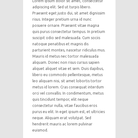
Lorem ipsum dolor sit amet, consectetur
adipiscing elit. Sed ut turpis libero.
Praesent eget justo dui, sit amet dignissim
risus. Integer pretium urna id nunc
posuere ornare. Praesent vitae magna
quis purus consectetur tempus. In pretium
suscipit odio sed malesuada. Cum sociis
natoque penatibus et magnis dis
parturient montes, nascetur ridiculus mus.
Mauris id metus nec tortor malesuada
aliquam. Donec non risus cursus sapien
aliquet aliquet vitae et sem. Duis dapibus,
libero eu commodo pellentesque, metus
leo aliquam nisi, sit amet lobortis tortor
metus id lorem. Cras consequat interdum
orci vel convallis. In condimentum, metus
quis tincidunt tempor, elit neque
consectetur nulla, vitae faucibus eros
purus eu elit. In eget ipsum est, et ultricies
neque. Aliquam erat volutpat. Sed
hendrerit mauris ac lorem pulvinar
euismod.