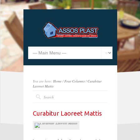
You are here:
Home
/
Four Columns
/
Curabitur
Laoreet Mattis
Curabitur Laoreet Mattis