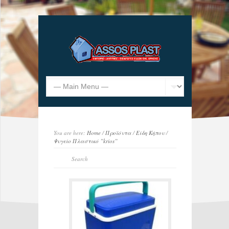
You are here:
Home
/
Προϊόντα
/
Είδη Κήπου
/
Ψυγείο Πλαστικό ”krios”