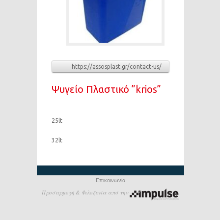
https://assosplast.gr/contact-us/
Ψυγείο Πλαστικό ”krios”
25lt
32lt
Επικοινωνία
Προσαρμογή & Φιλοξενία από την