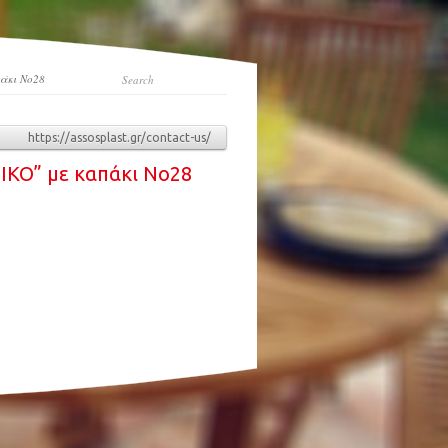
άκι Νο28
https://assosplast.gr/contact-us/
KO” με καπάκι Νο28