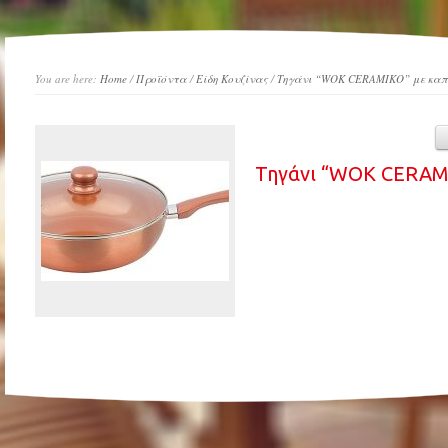
You are here:
Home
/
Προϊόντα
/
Είδη Κουζίνας
/
Τηγάνι “WOK CERAMIKO” με καπ
Τηγάνι “WOK CERAMI