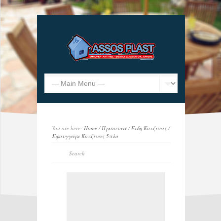
You are here:
Home
/
Προϊόντα
/
Είδη Κουζίνας
/
Σφουγγάρι Κουζίνας 5πλο