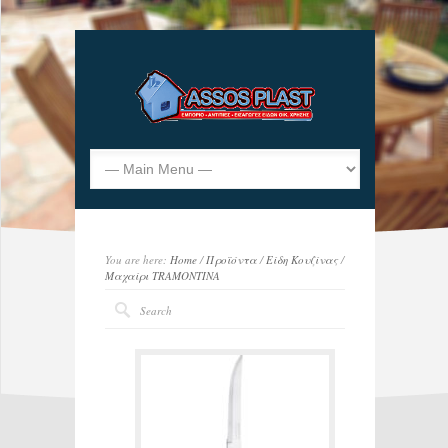
You are here:
Home
/
Προϊόντα
/
Είδη Κουζίνας
/
Μαχαίρι TRAMONTINA