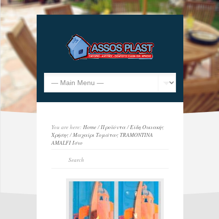
You are here:
Home
/
Προϊόντα
/
Είδη Οικιακής
Χρήσης
/
Μαχαίρι Τομάτας TRAMONTINA
AMALFI Ίσιο