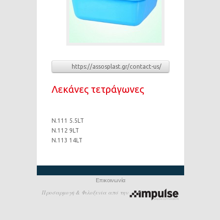
https://assosplast.gr/contact-us/
Λεκάνες τετράγωνες
N.111 5.5LT
N.112 9LT
N.113 14LT
Επικοινωνία
Προσαρμογή & Φιλοξενία από την