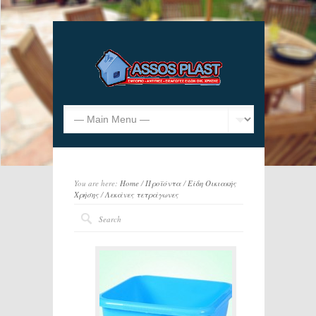
You are here:
Home
/
Προϊόντα
/
Είδη Οικιακής
Χρήσης
/
Λεκάνες τετράγωνες