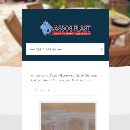
You are here:
Home
/
Προϊόντα
/
Είδη Οικιακής
Χρήσης
/
Κουτί Αποθήκευσης Με Χώρισμα