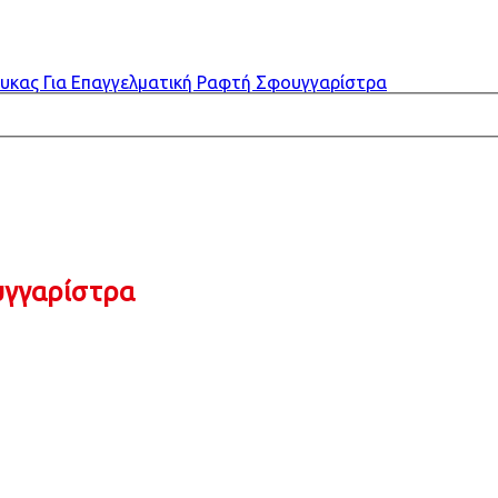
υκας Για Επαγγελματική Ραφτή Σφουγγαρίστρα
υγγαρίστρα