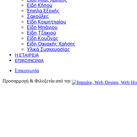
Είδη Κήπου
Έπιπλα Εξοχής
Σακούλες
Είδη Κοιμητηρίου
Είδη Μπάνιου
Είδη Τζακιού
Είδη Κουζίνας
Είδη Οικιακής Χρήσης
Υλικά Συσκευασίας
Η ΕΤΑΙΡΕΙΑ
ΕΠΙΚΟΙΝΩΝΙΑ
Επικοινωνία
Προσαρμογή & Φιλοξενία από την