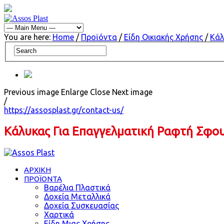
You are here:
Home
/
Προϊόντα
/
Είδη Οικιακής Χρήσης
/
Κάλ
Previous image
Enlarge
Close
Next image
/
https://assosplast.gr/contact-us/
Κάλυκας Για Επαγγελματική Ραφτή Σφο
ΑΡΧΙΚΗ
ΠΡΟΪΟΝΤΑ
Βαρέλια Πλαστικά
Δοχεία Μεταλλικά
Δοχεία Συσκευασίας
Χαρτικά
Είδη Μιας Χρήσης