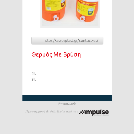
https://assosplast.gr/contact-us/
Θερμός Με Βρύση
4lt
8lt
Επικοινωνία
Προσαρμογή & Φιλοξενία από την