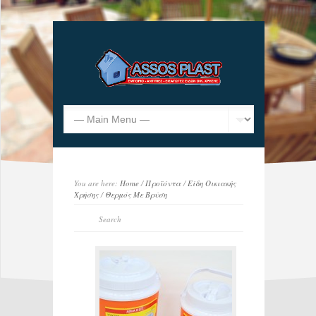
You are here:
Home
/
Προϊόντα
/
Είδη Οικιακής
Χρήσης
/
Θερμός Με Βρύση