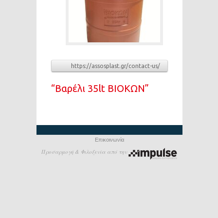
https://assosplast.gr/contact-us/
“Βαρέλι 35lt ΒΙΟΚΩΝ”
Επικοινωνία
Προσαρμογή & Φιλοξενία από την