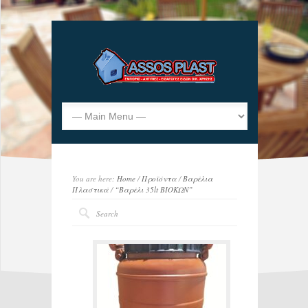
You are here:
Home
/
Προϊόντα
/
Βαρέλια
Πλαστικά
/
“Βαρέλι 35lt ΒΙΟΚΩΝ”