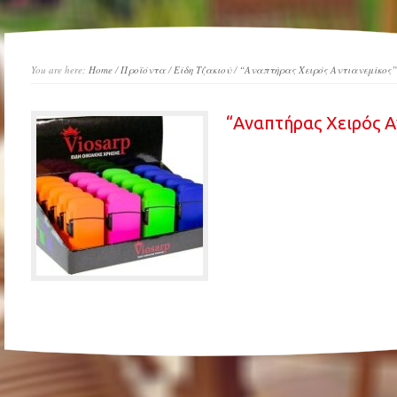
You are here:
Home
/
Προϊόντα
/
Είδη Τζακιού
/
“Αναπτήρας Χειρός Αντιανεμίκος”
“Αναπτήρας Χειρός Α