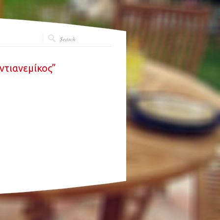
ντιανεμίκος”